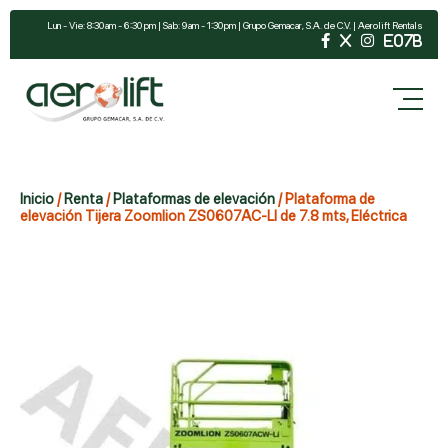
Lun - Vie: 8:30 am - 6:30 pm | Sab: 9 am - 1:30 pm | Grupo Gemacar, S.A. de C.V. | Aerolift Rentals
Inicio
/
Renta
/
Plataformas de elevación
/ Plataforma de
elevación Tijera Zoomlion ZS0607AC-LI de 7.8 mts, Eléctrica