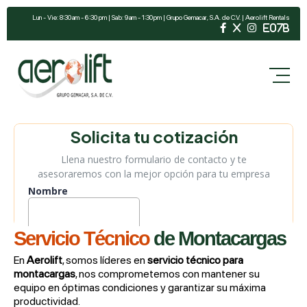
Lun - Vie: 8:30 am - 6:30 pm | Sab: 9 am - 1:30 pm | Grupo Gemacar, S.A. de C.V. | Aerolift Rentals
Servicio Técnico
de Montacargas
En
Aerolift
, somos líderes en
servicio técnico para
montacargas
, nos comprometemos con mantener su
equipo en óptimas condiciones y garantizar su máxima
productividad.