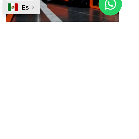
Es
Servicio técnico de plataformas
elevadoras
Mantenimiento preventivo y correctivo con técnicos
certificados para mantener tus equipos operando.