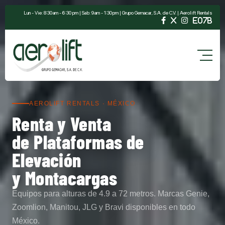
Lun - Vie: 8:30 am - 6:30 pm | Sab: 9 am - 1:30 pm | Grupo Gemacar, S.A. de C.V. | Aerolift Rentals
AEROLIFT RENTALS · MÉXICO
Renta y Venta
de Plataformas de
Elevación
y Montacargas
Equipos para alturas de 4.9 a 72 metros. Marcas Genie,
Zoomlion, Manitou, JLG y Bravi disponibles en todo
México.