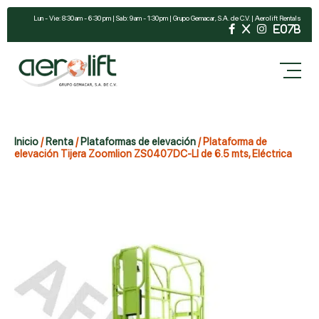
Lun - Vie: 8:30 am - 6:30 pm | Sab: 9 am - 1:30 pm | Grupo Gemacar, S.A. de C.V. | Aerolift Rentals
Inicio
/
Renta
/
Plataformas de elevación
/ Plataforma de
elevación Tijera Zoomlion ZS0407DC-LI de 6.5 mts, Eléctrica