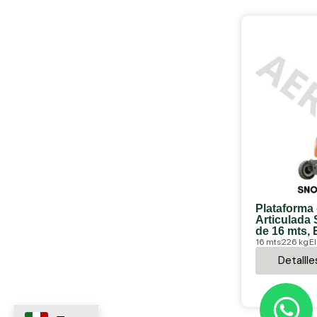
Plataforma
Articulada
de 16 mts, 
16 mts
226 kg
El
Detallle