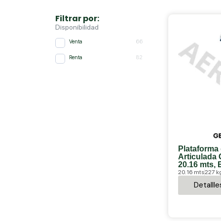
Filtrar por:
Disponibilidad
Venta
66
Renta
82
Plataforma
Articulada
20.16 mts, 
20.16 mts
227 k
Detallle