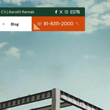
C.V. | Aerolift Rentals
☏ 81-8311-2000
Blog