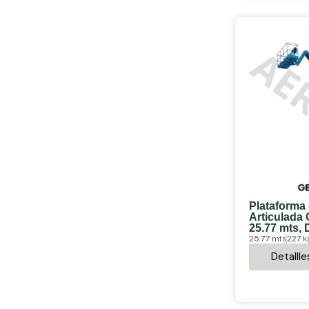
Plataforma
Articulada 
25.77 mts, 
25.77 mts
227 k
Detallle