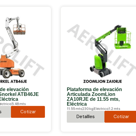
 de elevación
Plataforma de elevación
 Snorkel ATB46JE
Articulada ZoomLion
Eléctrica
ZA10RJE de 11.55 mts,
Eléctrica
éctrico
5.48 mts
11.55 mts
230 kg
Eléctrico
1.2 mts
s
Cotizar
Detallles
Cotizar