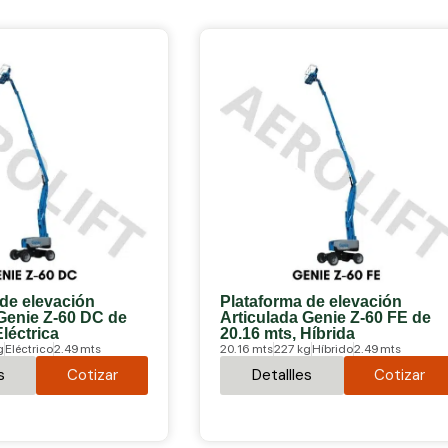
 de elevación
Plataforma de elevación
 Genie Z-60 DC de
Articulada Genie Z-60 FE de
Eléctrica
20.16 mts, Híbrida
g
Eléctrico
2.49 mts
20.16 mts
227 kg
Híbrido
2.49 mts
s
Cotizar
Detallles
Cotizar