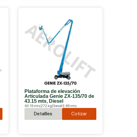
Plataforma de elevación
Articulada Genie ZX-135/70 de
43.15 mts, Diesel
43.15 mts
272 kg
Diesel
3.95 mts
Detallles
Cotizar