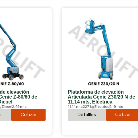
 de elevación
Plataforma de elevación
Genie Z-80/60 de
Articulada Genie Z30/20 N de
Diesel
11.14 mts, Eléctrica
g
Diesel
2.49 mts
11.14 mts
227 kg
Eléctrico
1.19 mts
s
Cotizar
Detallles
Cotizar