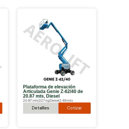
Plataforma de elevación
Articulada Genie Z-62/40 de
20.87 mts, Diesel
20.87 mts
227 kg
Diesel
2.49 mts
Detallles
Cotizar