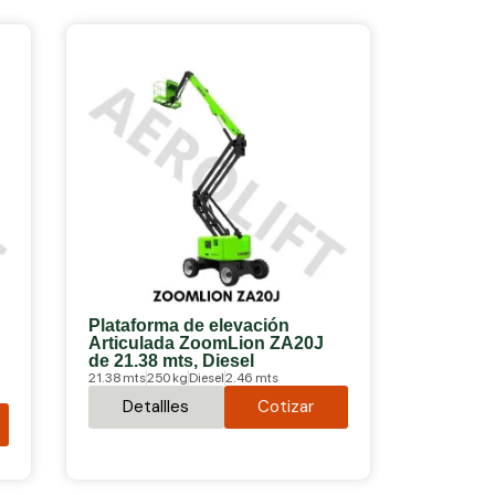
Plataforma de elevación
Articulada ZoomLion ZA20J
de 21.38 mts, Diesel
21.38 mts
250 kg
Diesel
2.46 mts
Detallles
Cotizar