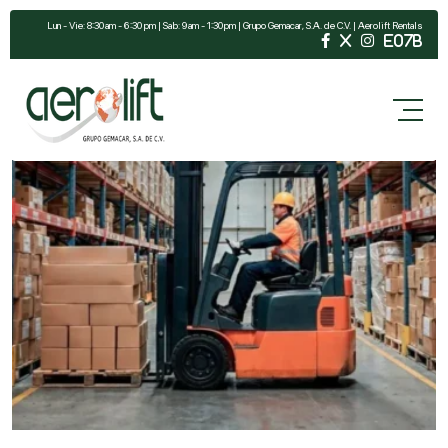
Lun - Vie: 8:30 am - 6:30 pm | Sab: 9 am - 1:30 pm | Grupo Gemacar, S.A. de C.V. | Aerolift Rentals
Aerolift | Blog