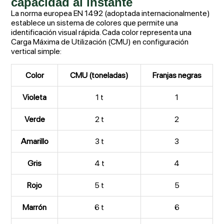
capacidad al instante
La norma europea EN 1492 (adoptada internacionalmente)
establece un sistema de colores que permite una
identificación visual rápida. Cada color representa una
Carga Máxima de Utilización (CMU) en configuración
vertical simple:
Color
CMU (toneladas)
Franjas negras
Violeta
1 t
1
Verde
2 t
2
Amarillo
3 t
3
Gris
4 t
4
Rojo
5 t
5
Marrón
6 t
6