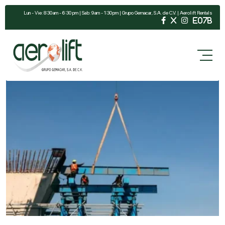
Lun - Vie: 8:30 am - 6:30 pm | Sab: 9 am - 1:30 pm | Grupo Gemacar, S.A. de C.V. | Aerolift Rentals
Aerolift | Blog