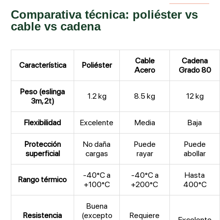
Comparativa técnica: poliéster vs
cable vs cadena
Cable
Cadena
Característica
Poliéster
Acero
Grado 80
Peso (eslinga
1.2 kg
8.5 kg
12 kg
3m, 2t)
Flexibilidad
Excelente
Media
Baja
Protección
No daña
Puede
Puede
superficial
cargas
rayar
abollar
-40°C a
-40°C a
Hasta
Rango térmico
+100°C
+200°C
400°C
Buena
Resistencia
(excepto
Requiere
Excelente